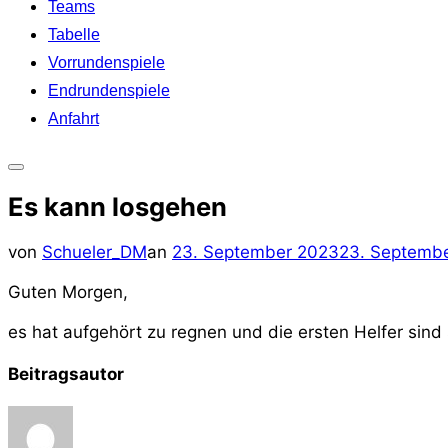
Teams
Tabelle
Vorrundenspiele
Endrundenspiele
Anfahrt
Seitenleiste
&
Es kann losgehen
Navigation
umschalten
Veröffentlicht
von
Schueler_DM
an
23. September 2023
23. Septemb
am
Guten Morgen,
es hat aufgehört zu regnen und die ersten Helfer sind
Beitragsautor