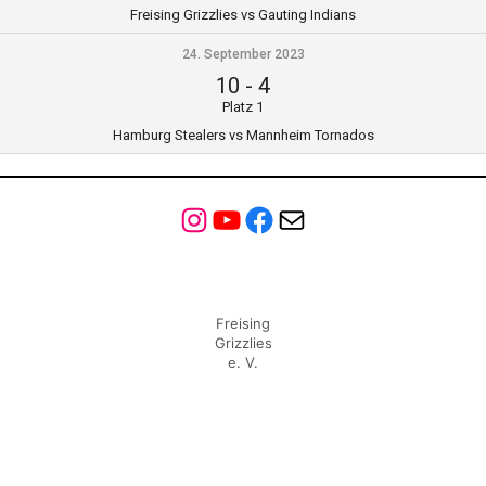
Freising Grizzlies vs Gauting Indians
24. September 2023
10
-
4
Platz 1
Hamburg Stealers vs Mannheim Tornados
Instagram
YouTube
Facebook
Mail
Freising
Grizzlies
e. V.