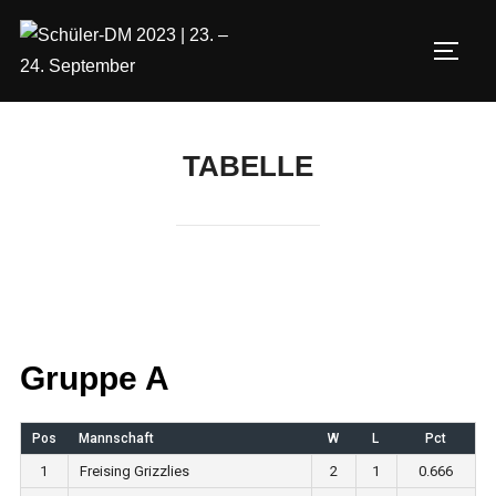
Zum
Inhalt
SEIT
springen
TABELLE
Gruppe A
Pos
Mannschaft
W
L
Pct
1
Freising Grizzlies
2
1
0.666