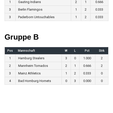
1
Gauting Indians
2
1
0.666
3
Berlin Flamingos
1
2
0.333
3
Paderborn Untouchables
1
2
0.333
Gruppe B
Pos
Mannschaft
W
L
Pct
Strk
1
Hamburg Stealers
3
0
1.000
2
2
Mannheim Tornados
2
1
0.666
2
3
Mainz Athletics
1
2
0.333
0
4
Bad Homburg Hornets
0
3
0.000
0