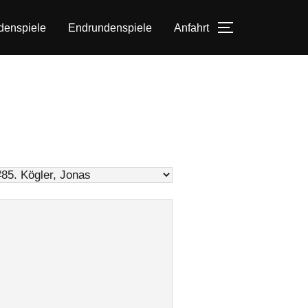
denspiele
Endrundenspiele
Anfahrt
SEITENLEIS