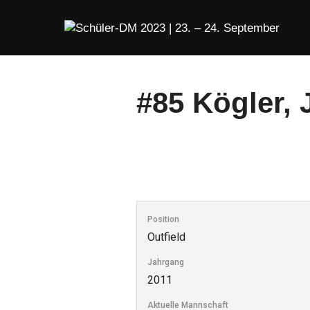
Zum
Inhalt
springen
#85
Kögler, 
Position
Outfield
Jahrgang
2011
Aktuelle Mannschaft