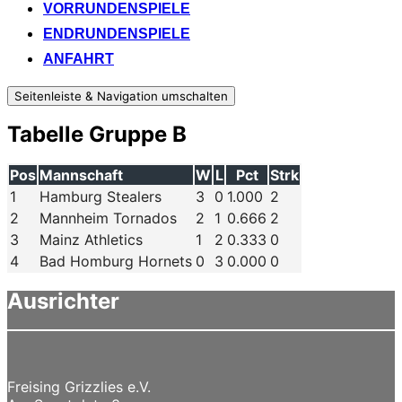
VORRUNDENSPIELE
ENDRUNDENSPIELE
ANFAHRT
Seitenleiste & Navigation umschalten
Tabelle Gruppe B
Pos
Mannschaft
W
L
Pct
Strk
1
Hamburg Stealers
3
0
1.000
2
2
Mannheim Tornados
2
1
0.666
2
3
Mainz Athletics
1
2
0.333
0
4
Bad Homburg Hornets
0
3
0.000
0
Ausrichter
Freising Grizzlies e.V.